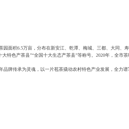
园面积6.5万亩，分布在新安江、乾潭、梅城、三都、大同、寿
大特色产茶县”“全国十大生态产茶县”等称号。2020年，全市茶叶
年品牌传承为灵魂，以一片苞茶撬动农村特色产业发展，全力谱写