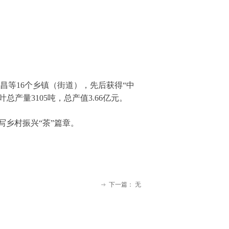
昌等16个乡镇（街道），先后获得“中
总产量3105吨，总产值3.66亿元。
乡村振兴“茶”篇章。
下一篇：
无
ꁹ