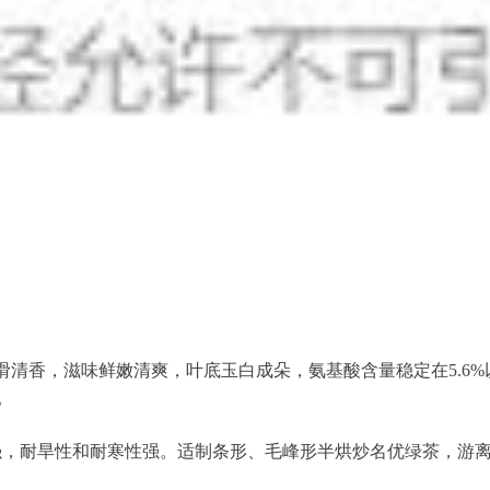
滑清香，滋味鲜嫩清爽，叶底玉白成朵，氨基酸含量稳定在5.6
。
较强，耐旱性和耐寒性强。适制条形、毛峰形半烘炒名优绿茶，游