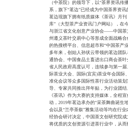
（中茶院）的领导下，以“茶界资讯传
系，旗下“茗边”已经成为中国茶界资讯
茗边现旗下拥有纸质媒体《茶讯》月刊，
库”（大型茶产业资讯门户网站），在
与浙江省文化创意产业协会——中国茶
州遵义茶叶交易中心等形成全面战略合
的热搜榜平台、信息超市和“中国茶产
多年来，创始人孙状云带领的茗边团队
通协会、中国食品土畜进出口商会茶叶
省人民政府高度认可，连续参与第一届
际茶业大会、国际(宜宾)茶业年会国际、
准化会议等众多国际性茶行业活动策划宣传；
导、专家共同推出拜年贴，为行业团结
《茶讯》作为大赛的支持媒体，全程宣传
动，2019年茗边承办的“采茶舞曲诞生
会以及“兰亭茶叙”雅集活动等均在行
经协会研讨决定，中国茶文创研究院成
将优质的文创资源引进茶行业中，从而