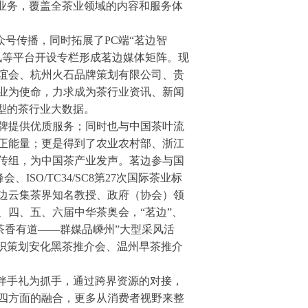
业务，覆盖全茶业领域的内容和服务体
众号传播，同时拓展了PC端“茗边智
讯等平台开设专栏形成茗边媒体矩阵。现
谊会、杭州火石品牌策划有限公司、贵
业为使命，力求成为茶行业资讯、新闻
型的茶行业大数据。
牌提供优质服务；同时也与中国茶叶流
正能量；更是得到了农业农村部、浙江
传组，为中国茶产业发声。茗边参与国
O/TC34/SC8第27次国际茶业标
年，茗边云集茶界知名教授、政府（协会）领
四、五、六届中华茶奥会，“茗边”、
茶香有道——群媒品嵊州”大型采风活
年组织策划安化黑茶推介会、温州早茶推介
伴手礼为抓手，通过跨界资源的对接，
四方面的融合，更多从消费者视野来整