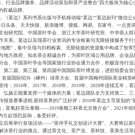
播、行业品牌服务、品牌活动策划和茶产业整合”四大板块为核心
的权威品牌。
《茗边》系列书系出版与手机移动端“茗边”“茗边副刊”微信公
今日头条、天天快报、新浪微博、搜狐、网易、百家号、一点资
文创研究院、中国茶叶学会、浙江大学茶叶研究所、中华茶人联
作关系。茗边以实现茶行业资讯的专业检索与无限链接服务于行
业地图”，集中呈现与归档检索、无限链接的资源集中构成了智库
与地方政府、知名茶企精诚合作，为茶叶区域公用品牌、企业品
分会、中国茶叶学会等国家级行业协会通力合作，积极宣传行业
、第二届、第三届、第四届中国国际茶叶博览会，进驻组委会宣
首届国际绍兴（嵊州）绿茶大会、首届中国梅州国际茶业精英峰会、IS
2016年、2017年、2018年、2019年、2020年连续五
、弘扬正能量发挥一个媒体的力量；茗边团队全力支持第二、三、
报道赛事进程,获得茶界的广泛好评；2018年茗边主导策划的“
地，富氧好茶出泰顺——2019泰顺三杯香北京推介会”，2021
业内引起强烈反响，备受好评。
立后将举行首场活动——“茶伴手礼文创设计大赛”。大赛将以茶
解决茶行业的痛点。通过茶文化、茶产业、茶科技、茶美生活等