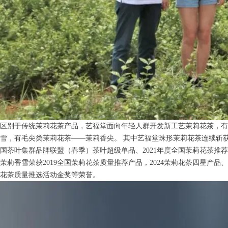
区别于传统茉莉花茶产品，艺福堂面向年轻人群开发新工艺茉莉花茶，有
雪，有毛尖类茉莉花茶——茉莉香尖。 其中艺福堂珠形茉莉花茶连续斩获20
国茶叶集群品牌联盟（春季）茶叶超级单品、2021年度全国茉莉花茶推荐单
茉莉香雪荣获2019全国茉莉花茶质量推荐产品，2024茉莉花茶四星产品、
花茶质量推选活动金奖等荣誉。