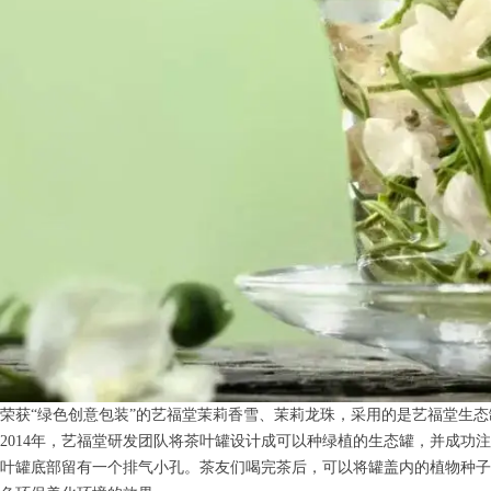
荣获“绿色创意包装”的艺福堂茉莉香雪、茉莉龙珠，采用的是艺福堂生
2014年，艺福堂研发团队将茶叶罐设计成可以种绿植的生态罐，并成功注册专利
叶罐底部留有一个排气小孔。茶友们喝完茶后，可以将罐盖内的植物种子