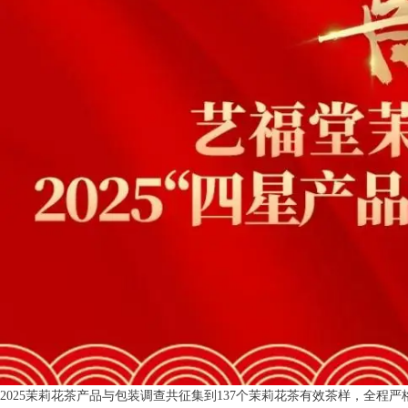
2025茉莉花茶产品与包装调查共征集到137个茉莉花茶有效茶样，全程