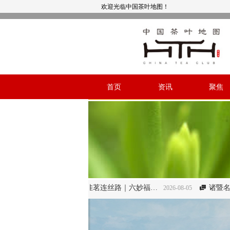
欢迎光临中国茶叶地图！
首页
资讯
聚焦
万里赴峰会 佳茗连丝路｜六妙福鼎白茶亮相比什凯克峰会礼誉世界
诸暨名茶地理——诸暨
2026-08-05
