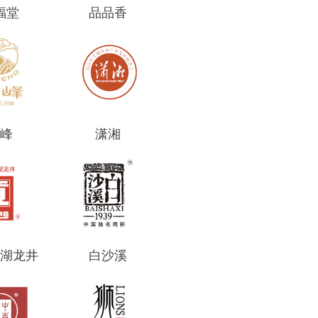
福堂
品品香
峰
潇湘
湖龙井
白沙溪