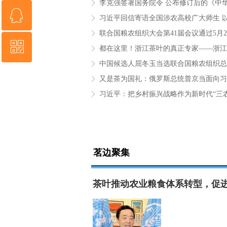
ꁕ
ꁗ
0571-87552942
ꁕ
ꁕ
ꀥ
QQ客服
ꁕ
中国候选人屈冬玉当选联合国粮农组织总
ꁕ
微信二维码
ꁕ
习近平：把乡村振兴战略作为新时代“三
ꁕ
茗边聚集
茶叶推动农业粮食体系转型，促