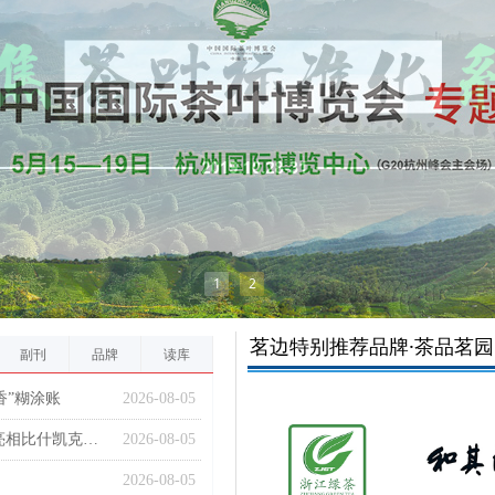
1
2
茗边特别推荐品牌·茶品茗园
副刊
品牌
读库
香”糊涂账
2026-08-05
万里赴峰会 佳茗连丝路｜六妙福鼎白茶亮相比什凯克峰会礼誉世界
2026-08-05
2026-08-05