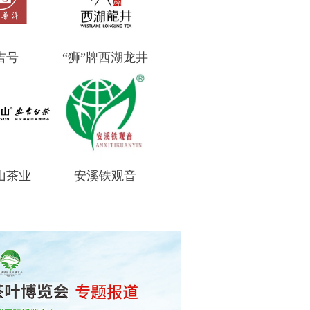
吉号
“狮”牌西湖龙井
山茶业
安溪铁观音