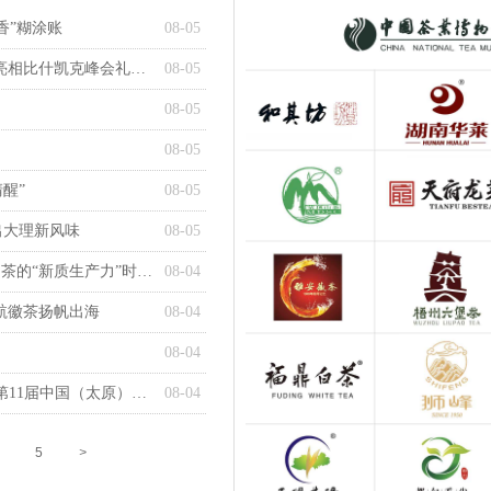
香”糊涂账
08-05
万里赴峰会 佳茗连丝路｜六妙福鼎白茶亮相比什凯克峰会礼誉世界
08-05
08-05
08-05
醒”
08-05
出大理新风味
08-05
告别 土特产 标签 十五五规划定调，中国茶的“新质生产力”时代来临
08-04
航徽茶扬帆出海
08-04
08-04
蜀韵雅茶·香漫龙城｜茶旅集团重磅亮相第11届中国（太原）国际茶产业博览会
08-04
5
>