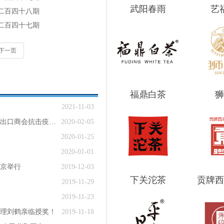
武阳春雨
艺
二百四十八期
二百四十七期
下一页
福鼎白茶
狮
2021-11-03
众志成城，共克时艰——中国食品土畜进出口商会抗击疫情在行动
2020-02-05
2020-01-25
2020-01-01
北京举行
2019-12-03
下关沱茶
贡牌西
2019-11-29
2019-11-23
理刘鹤亲临授奖！
2019-11-18