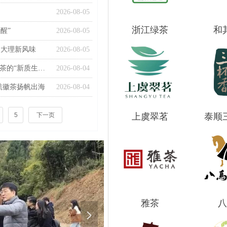
2026-08-05
浙江绿茶
和
醒”
2026-08-05
出大理新风味
2026-08-05
告别 土特产 标签 十五五规划定调，中国茶的“新质生产力”时代来临
2026-08-04
航徽茶扬帆出海
2026-08-04
5
下一页
上虞翠茗
泰顺
雅茶
八
넲