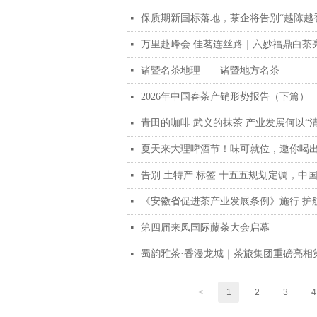
保质期新国标落地，茶企将告别“越陈越
넷
넷
诸暨名茶地理——诸暨地方名茶
넷
2026年中国春茶产销形势报告（下篇）
넷
青田的咖啡 武义的抹茶 产业发展何以“清
넷
夏天来大理啤酒节！味可就位，邀你喝
넷
넷
《安徽省促进茶产业发展条例》施行 护
넷
第四届来凤国际藤茶大会启幕
넷
넷
<
1
2
3
4