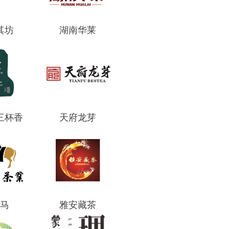
其坊
湖南华莱
三杯香
天府龙芽
马
雅安藏茶