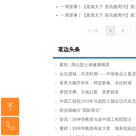
一周茶事丨【茗闻天下·茶讯微周刊】第
넸
一周茶事丨【茗闻天下·茶讯微周刊】第
넸
上一页
1
2
茗边头条
聚焦 | 两位院士谈健康喝茶
ꁕ
ꁕ
茶界大咖齐拜年：同贺新春、共抗时艰
ꁕ
梦想升腾，天地日新，茶梦丽景
ꁕ
中国工程院2019年当选院士颁证仪式在
ꁕ
ꁸ
联合国确立“国际茶日”
ꁕ
喜讯！刘仲华教授当选中国工程院院士
ꁕ
ꂅ
回到顶部
重磅！刘仲华教授再获大奖，国务院副总
ꁕ