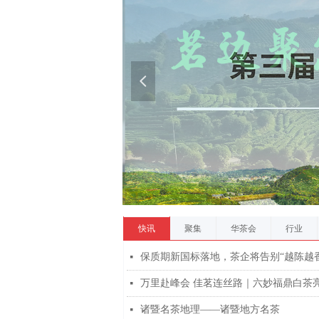
넳
快讯
聚集
华茶会
行业
保质期新国标落地，茶企将告别“越陈越
넷
넷
诸暨名茶地理——诸暨地方名茶
넷