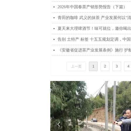
2026年中国春茶产销形势报告（下篇）
넷
青田的咖啡 武义的抹茶 产业发展何以“清
넷
夏天来大理啤酒节！味可就位，邀你喝
넷
넷
《安徽省促进茶产业发展条例》施行 护
넷
上一页
1
2
3
4
넳