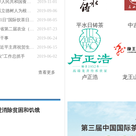
李克强签署国务院令 公布修订后的《中华人民共和国食品安全法实施条例》
2019-11-01
习近平回信寄语全国涉农高校广大师生 以立德树人为根本 以强农兴农为己任
2019-09-06
联合国粮农组织大会第41届会议通过5月21日“国际饮茶日”提案
2019-08-05
平水日铸茶
中
都在这里！浙江茶叶的真正专家——浙江省第二届农业（茶叶）产业技术创新与推广服务团队名单“出炉”！
2019-07-23
干事
2019-06-24
又是茶为国礼：俄罗斯总统普京当面向习近平主席祝贺生日，习主席回赠中国茶叶
2019-06-15
农”工作总抓手
2019-06-02
查看更多
卢正浩
龙王
进消除贫困和饥饿