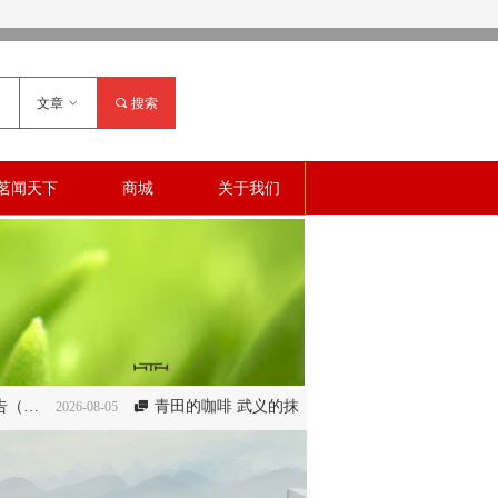
文章
ꀁ
끠
搜索
茗闻天下
商城
关于我们
青田的咖啡 武义的抹茶 产业发展何以“清醒”
5

2026-08-05
