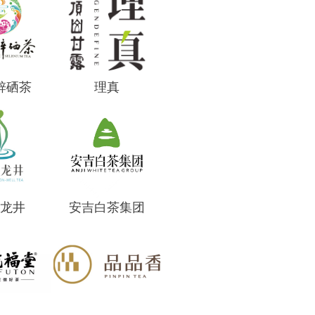
锌硒茶
理真
龙井
安吉白茶集团